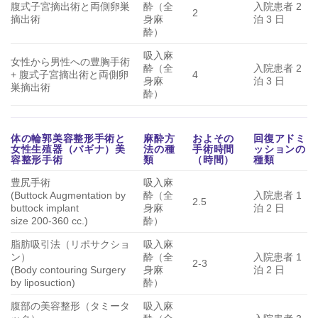
腹式子宮摘出術と両側卵巣
酔（全
入院患者 2
2
摘出術
身麻
泊 3 日
酔）
吸入麻
女性から男性への豊胸手術
酔（全
入院患者 2
+ 腹式子宮摘出術と両側卵
4
身麻
泊 3 日
巣摘出術
酔）
体の輪郭美容整形手術と
麻酔方
およその
回復アドミ
女性生殖器（バギナ）美
法の種
手術時間
ッションの
容整形手術
類
（時間）
種類
豊尻手術
吸入麻
(Buttock Augmentation by
酔（全
入院患者 1
2.5
buttock implant
身麻
泊 2 日
size 200-360 cc.)
酔）
脂肪吸引法（リポサクショ
吸入麻
ン）
酔（全
入院患者 1
2-3
(Body contouring Surgery
身麻
泊 2 日
by liposuction)
酔）
腹部の美容整形（タミータ
吸入麻