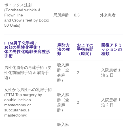
ボトックス注射
(Forehead wrinkle &
Frown line
局所麻酔
0.5
外来患者
and Crow’s feet by Botox
50 Units)
FTM男子化手術 /
麻酔方
およその
回復アドミ
お顔の男性化手術 /
法の種
手術時間
ッションの
体の男性化輪郭美容整形
類
（時間）
種類
手術
吸入麻
男性化眉骨の再建手術（男
酔（全
入院患者 1
性化前額部手術 & 眉骨手
2
身麻
泊 2 日
術）
酔）
女性から男性への乳房手術
(FTM Top surgery by
吸入麻
double incision
酔（全
入院患者 1
2
mastectomy or
身麻
泊 2 日
subcutaneous
酔）
mastectomy)
吸入麻