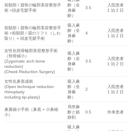
前額部 / 眉骨の輪郭美容整形手
酔（全
入院患者
3.5
術 +頭皮毛髪手術
身麻
1 泊 2 日
酔）
吸入麻
前額部 / 眉骨の輪郭美容整形手
酔（全
入院患者
術 +前額部 / 眉のリフト（しわ
4
身麻
1 泊 2 日
取り）+ 頭皮毛髪手術
酔）
女性化頬骨輪郭美容整形手術
吸入麻
（頬骨縮小）
酔（全
入院患者
(Zygomatic arch bone
3.5
身麻
1 泊 2 日
reduction)
酔）
(Cheek Reduction Surgery)
女性化鼻形成術
吸入麻
(Open technique reduction
酔（全
入院患者
2
rhinoplasty
身麻
1 泊 2 日
including tip-plasty)
酔）
局所麻
鼻翼縮小手術（鼻底 + 小鼻縮
酔と鎮
0.5
外来患者
小）
静剤
吸入麻