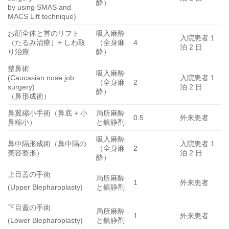
酔）
by using SMAS and
MACS Lift technique)
お顔全体と首のリフト
吸入麻酔
入院患者 1
（たるみ治療）+ しわ取
（全身麻
4
泊 2 日
り治療
酔）
整鼻術
吸入麻酔
(Caucasian nose job
入院患者 1
（全身麻
2
surgery)
泊 2 日
酔）
（鼻形成術）
鼻翼縮小手術（鼻底 + 小
局所麻酔
0.5
外来患者
鼻縮小）
と鎮静剤
吸入麻酔
鼻中隔形成術（鼻中隔の
入院患者 1
（全身麻
2
美容整形）
泊 2 日
酔）
上目蓋の手術
局所麻酔
1
外来患者
と鎮静剤
(Upper Blepharoplasty)
下目蓋の手術
局所麻酔
1
外来患者
と鎮静剤
(Lower Blepharoplasty)