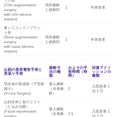
ント術
(Chin augmentation
局所麻酔
1
外来患者
surgery
と鎮静剤
with chin silicone
implant)
鼻シリコンインプラン
ト術
(Nose augmentation
局所麻酔
1
外来患者
surgery
と鎮静剤
with nasal silicone
implant)
麻酔方
およその手
回復アドミ
お顔の美容整形手術と
法の種
術時間（時
ッションの
若返り手術
類
間）
種類
顎全体の形成術（下顎角
吸入麻酔
入院患者 1
縮小）
（全身麻
2
泊 2 日
(V-Line Surgery)
酔）
お顔全体と首のリフト
（たるみ治療）
吸入麻酔
(Facial rejuvenation
入院患者 1
（全身麻
3.5
surgery
泊 2 日