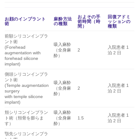
およその手
回復アドミ
お顔のインプラント
麻酔方法
術時間（時
ッションの
術
の種類
間）
種類
前額シリコンインプラ
ント術
吸入麻酔
(Forehead
入院患者 1
（全身麻
2
augmentation with
泊 2 日
酔）
forehead silicone
implant)
側頭シリコンインプラ
ント術
吸入麻酔
(Temple augmentation
入院患者 1
（全身麻
2
surgery
泊 2 日
酔）
with temple silicone
implant)
頬シリコンインプラン
吸入麻酔
入院患者 1
ト術（頬骨を膨らま
（全身麻
1.5
泊 2 日
す）
酔）
顎先シリコンインプラ