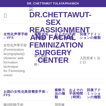
Skip
DR. CHETTAWUT TULAYAPHANICH
to
content
女性化声帯手術
麻酔方法
およその手術
回復アドミッ
– VFS
の種類
時間（時間）
ションの種類
女性化声帯手術
(Feminization
laryngoplasty)
吸入麻酔
(Anterior web
入院患者 1 泊
（全身麻
2.5
formation
2 日
酔）
technique
for Feminizing
voice)
麻酔方
およその
回復アド
お顔の女性化美容整形手術 –
法の種
手術時間
ミッショ
FFS
類
（時間）
ンの種類
喉頭削除手術
局所麻