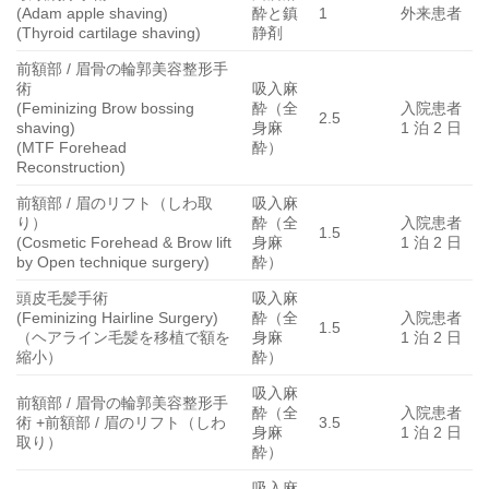
(Adam apple shaving)
酔と鎮
1
外来患者
(Thyroid cartilage shaving)
静剤
前額部 / 眉骨の輪郭美容整形手
術
吸入麻
(Feminizing Brow bossing
酔（全
入院患者
2.5
shaving)
身麻
1 泊 2 日
(MTF Forehead
酔）
Reconstruction)
前額部 / 眉のリフト（しわ取
吸入麻
り）
酔（全
入院患者
1.5
(Cosmetic Forehead & Brow lift
身麻
1 泊 2 日
by Open technique surgery)
酔）
頭皮毛髪手術
吸入麻
(Feminizing Hairline Surgery)
酔（全
入院患者
1.5
（ヘアライン毛髪を移植で額を
身麻
1 泊 2 日
縮小）
酔）
吸入麻
前額部 / 眉骨の輪郭美容整形手
酔（全
入院患者
術 +前額部 / 眉のリフト（しわ
3.5
身麻
1 泊 2 日
取り）
酔）
吸入麻