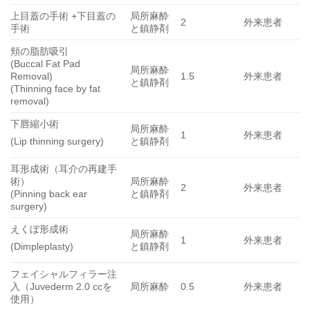
上目蓋の手術 +下目蓋の
局所麻酔
2
外来患者
手術
と鎮静剤
頬の脂肪吸引
(Buccal Fat Pad
局所麻酔
Removal)
1.5
外来患者
と鎮静剤
(Thinning face by fat
removal)
下唇縮小術
局所麻酔
1
外来患者
と鎮静剤
(Lip thinning surgery)
耳形成術（耳介の再建手
術）
局所麻酔
2
外来患者
(Pinning back ear
と鎮静剤
surgery)
えくぼ形成術
局所麻酔
1
外来患者
と鎮静剤
(Dimpleplasty)
フェイシャルフィラー注
入（Juvederm 2.0 ccを
局所麻酔
0.5
外来患者
使用）