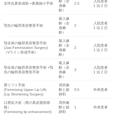
酔（全
入院患者
女性化鼻形成術 +鼻翼縮小手術
2.5
身麻
1 泊 2 日
酔）
吸入麻
酔（全
入院患者
顎先の輪郭美容整形手術
2
身麻
1 泊 2 日
酔）
吸入麻
顎全体の輪郭美容整形手術
酔（全
入院患者
(Jaw Feminization Surgery)
2
身麻
1 泊 2 日
（Vライン形成手術）
酔）
吸入麻
顎全体の輪郭美容整形手術 +顎
酔（全
入院患者
3
先の輪郭美容整形手術
身麻
1 泊 2 日
酔）
唇リフト手術
局所麻
(Feminizing Upper Lip Lift)
酔と鎮
0.5
外来患者
(Lip Shortening Surgery)
静剤
口唇拡大術（唇の真皮脂肪移
局所麻
植）
酔と鎮
1
外来患者
(Feminizing lip enhancement)
静剤