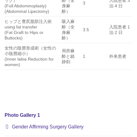
ック）
酔（全
入院患者 3
3
(Full Abdominoplasty)
身麻
泊 4 日
(Abdominal Lipectomy)
酔）
ヒップと豊尻脂肪注入術
吸入麻
using fat transfer
酔（全
入院患者 1
3.5
(Fat Graft to Hips or
身麻
泊 2 日
Buttocks)
酔）
女性の陰唇形成術（女性の
局所麻
小陰唇縮小）
酔と鎮
1
外来患者
(Inner labia Reduction for
静剤
women)
Photo Gallery 1
Gender Affirming Surgery Gallery