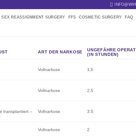
INFO@WIH
SEX REASSIGNMENT SURGERY
FFS
COSMETIC SURGERY
FAQ
UNGEFÄHRE OPERAT
UST
ART DER NARKOSE
(IN STUNDEN)
Vollnarkose
1.5
Vollnarkose
2.5
e transplantiert –
Vollnarkose
3.5
Vollnarkose
2