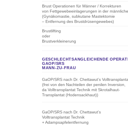
Brust Operationen für Männer / Korrekturen
von Fettgewebeeinlagerungen in der männliche
(Gynäkomastie, subkutane Mastektomie
– Entfernung des Brustdrüsengewebes)
Brustlifting
oder
Brustverkleinerung
GESCHLECHTSANGLEICHENDE OPERAT
GAOP/SRS
MANN-ZU-FRAU
GaOP/SRS nach Dr. Chettawut’s Volltransplanta
(frei von den Nachteilen der penilen Inversion,
da Volltransplantat Technik mit Skrotalhaut-
Transplantat (Hodensackhaut))
GaOP/SRS nach Dr. Chettawut’s
Volltransplantat Technik
+ Adampsapfelentfernung