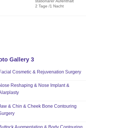
stationärer Aufenthalt
2 Tage /1 Nacht
oto Gallery 3
Facial Cosmetic & Rejuvenation Surgery
Nose Reshaping & Nose Implant &
Alarplasty
Jaw & Chin & Cheek Bone Contouring
Surgery
Buttock Augmentation & Body Contouring