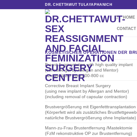
Skip
DR. CHETTAWUT TULAYAPHANICH
to
HOME
content
CONTACT
KOSMETISCHEN OPERATIONEN DER BR
Breast Augmentation with high quality implant
(cohesive gel by Allergan and Mentor)
size available from 200-800 cc
Corrective Breast Implant Surgery
(using new implant by Allergan and Mentor)
(including removal of capsular contraction)
Brustvergrößerung mit Eigenfetttransplantation
(Körperfett wird als zusätzliches Brustfettgeweb
natürliche Brustvergrößerung ohne Implantate)
Mann-zu-Frau Brustentfernung /Mastektomie
(FzM rekonstruktive OP zur Brustentfernung)