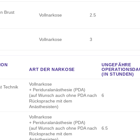
n Brust
Vollnarkose
2.5
Vollnarkose
3
ION
UNGEFÄHRE
ART DER NARKOSE
OPERATIONSDA
(IN STUNDEN)
Vollnarkose
t Technik
+ Periduralanästhesie (PDA)
(auf Wunsch auch ohne PDA nach
6
Rücksprache mit dem
Anästhesisten)
Vollnarkose
+ Periduralanästhesie (PDA)
(auf Wunsch auch ohne PDA nach
6.5
Rücksprache mit dem
Anästhesisten)